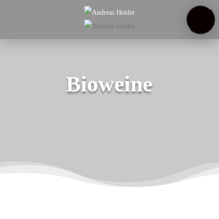
Startseite
Weinregal
Über
uns
Weinproben
Bioweine
Alle 14 Ergebnisse werden angezeigt