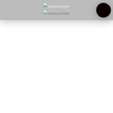
Startseite
Weinregal
Über
uns
Weinproben
Startseite
/
Rotwein
/
Rotwein | Essen
/ Terre Avare
Primitivo di Manduria DOC
Terre Avare Primitivo di
Manduria DOC
Violet, eine intensive Frucht von schwarzer