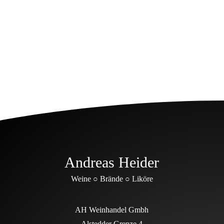
Thurgau
8,50
€
(
7,14
€
netto)
Andreas Heider
Weine ○ Brände ○ Liköre
AH Weinhandel Gmbh
Alstedder Grenze 4