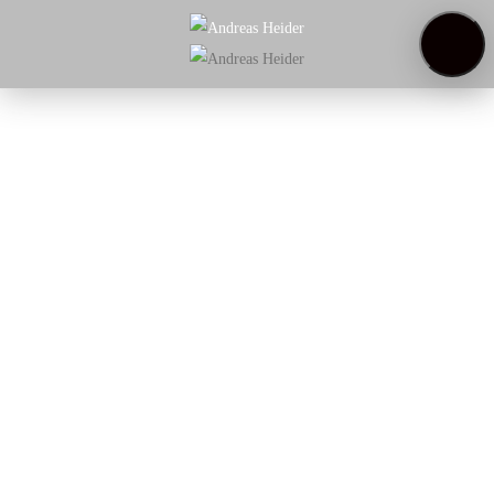
Startseite
Weinregal
Über
uns
Weinproben
Startseite
/
Weißwein
/
Weißwein | jeden Tag
/ Pinot Grigio
Valdadige DOC
Pinot Grigio Valdadige
DOC
Goldgelb, Herkunfts- und sortentypisch, Aromen