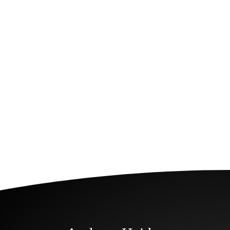
8,50
€
(
7,14
€
netto)
M-Tradition | Müller-
Thurgau
8,50
€
(
7,14
€
netto)