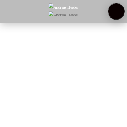
Startseite
Weinregal
Über
uns
Weinproben
Startseite
/
Rotwein
/ Periquita Reserva VR
Periquita Reserva VR
viele rote Beeren in der Nase, sehr konzentriert,
mit geschmeidigem Tannin, perfekte Balance
zwischen Frucht, Säure und Holz