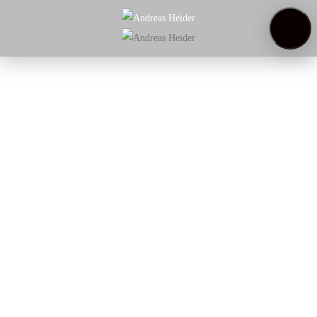
Startseite
Weinregal
Über
uns
Weinproben
Startseite
/
Rotwein
/ NOOVI Cuvée Rot – alkoholfreier
Wein
NOOVI Cuvée Rot –
alkoholfreier Wein
Würzig mit kräftigem Gerbstoff präsentiert sich