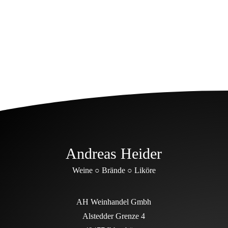
8,50
€
(
7,14
€
netto)
Andreas Heider
Weine ○ Brände ○ Liköre
AH Weinhandel Gmbh
Alstedder Grenze 4