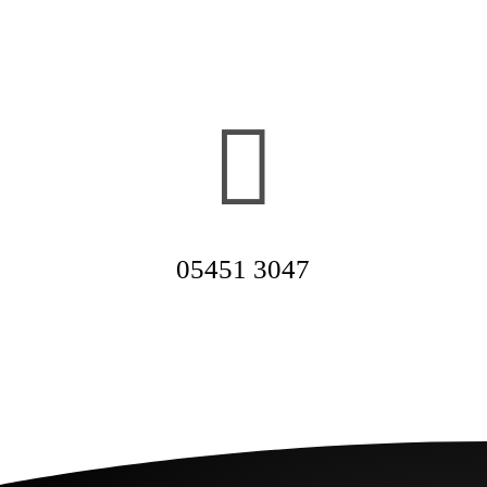
über unsere Produkte aus dem Feinkostsortiment zu
informieren.

05451 3047