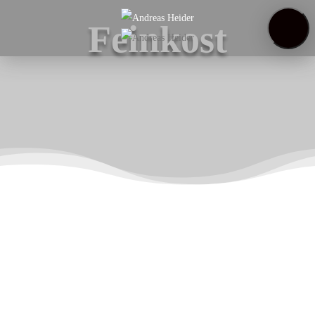
Startseite
Feinkost
Weinregal
Über
uns
Weinproben
Hier finden Sie in Zukunft unsere Artikel aus unserem
Feinkostsortiment. Bitte gedulden Sie sich ein wenig
bis Sie unsere Produkte hier finden.
Sie können uns gerne telefonisch kontaktieren um sich