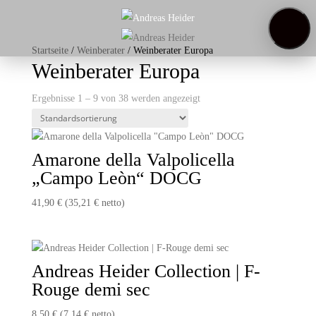
Startseite
Weinregal
Startseite
/
Weinberater
/ Weinberater Europa
Über
Weinberater Europa
uns
Weinproben
Ergebnisse 1 – 9 von 38 werden angezeigt
Amarone della Valpolicella
„Campo Leòn“ DOCG
41,90
€
(
35,21
€
netto)
Andreas Heider Collection | F-
Rouge demi sec
8,50
€
(
7,14
€
netto)