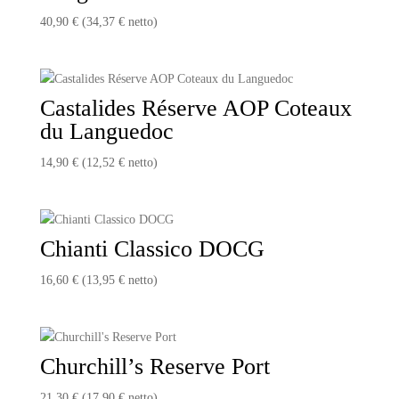
40,90
€
(
34,37
€
netto)
Castalides Réserve AOP Coteaux
du Languedoc
14,90
€
(
12,52
€
netto)
Chianti Classico DOCG
16,60
€
(
13,95
€
netto)
Churchill’s Reserve Port
21,30
€
(
17,90
€
netto)